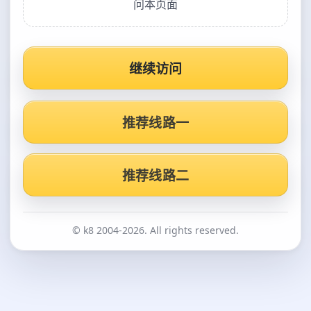
问本页面
继续访问
推荐线路一
推荐线路二
© k8 2004-2026. All rights reserved.